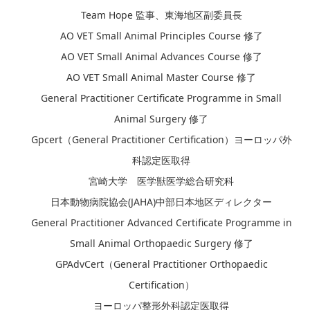
Team Hope 監事、東海地区副委員長
AO VET Small Animal Principles Course 修了
AO VET Small Animal Advances Course 修了
AO VET Small Animal Master Course 修了
General Practitioner Certificate Programme in Small
Animal Surgery 修了
Gpcert（General Practitioner Certification）ヨーロッパ外
科認定医取得
宮崎大学 医学獣医学総合研究科
日本動物病院協会(JAHA)中部日本地区ディレクター
General Practitioner Advanced Certificate Programme in
Small Animal Orthopaedic Surgery 修了
GPAdvCert（General Practitioner Orthopaedic
Certification）
ヨーロッパ整形外科認定医取得